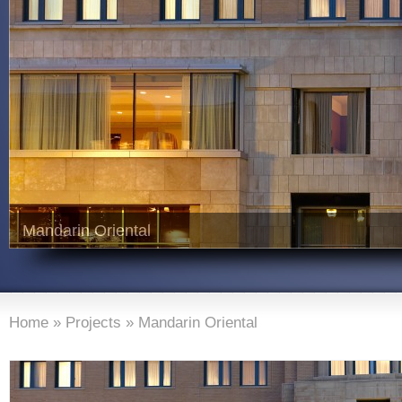
Mandarin Oriental
Home
»
Projects
»
Mandarin Oriental